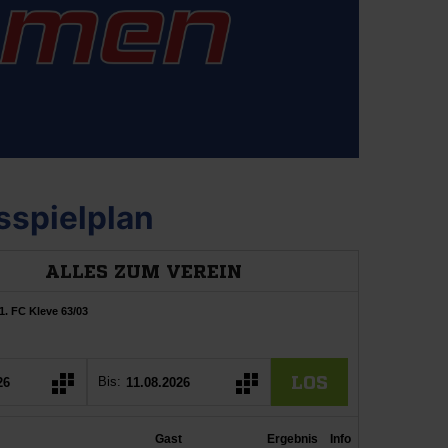
sspielplan
 Heimspiel – nicht nur das letzte Heimspiel der Saison, s