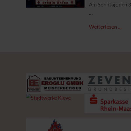
Am Sonntag, den 31
Trotzdem gibt es e
Weiterlesen …
Unsere Mannschaft 
Lasst uns gemeinsa
#1fckleve #Abstie