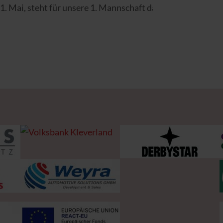
. Mai, steht für unsere 1. Mannschaft das letzte Heimspi
inen Wermutstropfen: Der Abstieg von Fortuna Düsseldorf au
will in den letzten beiden Spielen unbedingt alle sechs Pu
m alles geben – für die Stadt, für den Verein, für Kleve! 
gskampf #alleinrotblau🔴🔵 #aufgehtskleve #oberliga