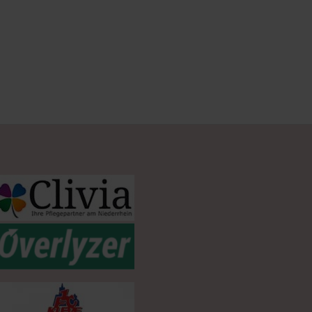
el der Saison an – ein entscheidender Moment gegen ETB S
s der 2. Bundesliga führt dazu, dass die Zweitvertretung 
nkte holen. Dafür brauchen sie jetzt mehr denn je die Unte
Zusammen können wir den Klassenerhalt schaffen. Auf geht’s