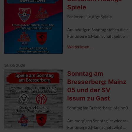
Spiele
Senioren: Heutige Spiele
Am heutigen Sonntag stehen die nä
Für unsere 1.Mannschaft geht es in
Im Heimspiel unserer 2.Mannschaft 
Weiterlesen …
Leo's Sportlertreff hat bereits ab 
#1fckleve #aufgehtskleve #Abstieg
16. 05 2026
Sonntag am
Bresserberg: Mainz
05 und der SV
Issum zu Gast
Sonntag am Bresserberg: Mainz 05 
Am morgigen Sonntag ist wieder ri
Für unsere 2.Mannschaft wird es um