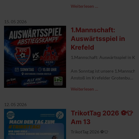
Das Team von Leo's Sportlertreff h
Weiterlesen …
Freuen wir uns auf einen tollen So
15. 05 2026
#1fckleve #vfrwarbeyen #fsvmainz
1.Mannschaft:
Auswärtsspiel in
Krefeld
1.Mannschaft: Auswärtsspiel in Kre
Am Sonntag ist unsere 1.Mannschaf
Anstoß im Krefelder Grotenburg Stad
Weiterlesen …
#1FCKleve #auswärrtsspiel #Absti
12. 05 2026
TrikotTag 2026 ⚽️👕
Am 13
TrikotTag 2026 ⚽️👕