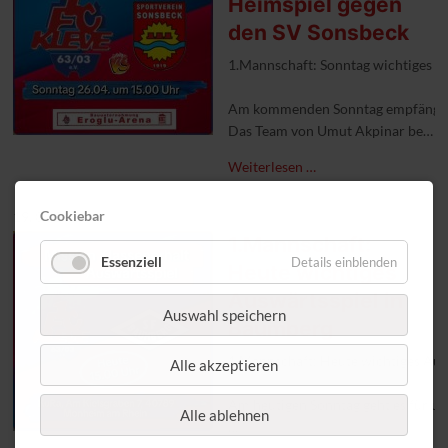
Heimspiel gegen
den SV Sonsbeck
1.Mannschaft: Sonntag wichtiges H
Am kommenden Sonntag empfängt un
Das Team von Umut Akpinar benötig
Leo's Sportlertreff hat bereits ab
Weiterlesen …
Cookiebar
19. 04 2026
#1FCKleve #Heimspiel #Abstiegska
1.Mannschaft:
Essenziell
Details einblenden
Heute wichtiges
Auswärtsspiel in
Auswahl speichern
Baumberg
1.Mannschaft: Heute wichtiges Au
Alle akzeptieren
Am heutigen Sonntag geht es für u
Alle ablehnen