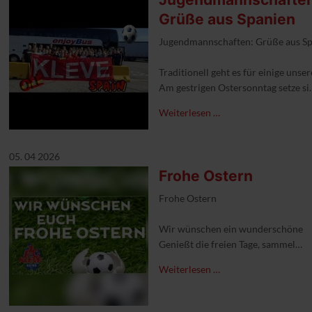
Grüße aus Spanien
Jugendmannschaften: Grüße aus S
Traditionell geht es für einige un
Am gestrigen Ostersonntag setze si
Weiterlesen …
#1FCKleve #1fcklevejugend🔵🔴 #eu
05. 04 2026
Frohe Ostern
Frohe Ostern
Wir wünschen ein wunderschönes Ost
Genießt die freien Tage, sammelt E
Weiterlesen …
#1FCKleve #froheostern #aufgeht