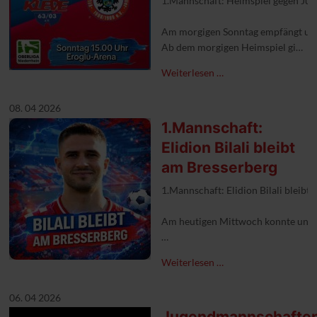
1.Mannschaft: Heimspiel gegen Jü
Am morgigen Sonntag empfängt unse
Ab dem morgigen Heimspiel gibt es
Aus logistischen Gründen kann aktue
Weiterlesen …
#1FCKleve #nummereinsimkreis #mi
08. 04 2026
1.Mannschaft:
Elidion Bilali bleibt
am Bresserberg
1.Mannschaft: Elidion Bilali bleibt
Am heutigen Mittwoch konnte unser 
#1FCKleve #nummereinsimkreis #v
Weiterlesen …
06. 04 2026
Jugendmannschaften