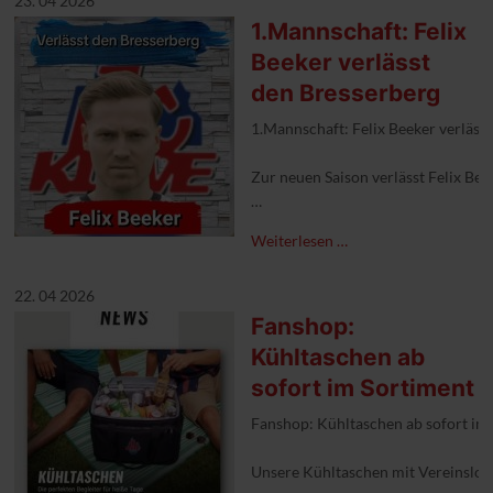
23. 04 2026
1.Mannschaft: Felix
Beeker verlässt
den Bresserberg
1.Mannschaft: Felix Beeker verläss
Zur neuen Saison verlässt Felix Bee
#1FCKleve #Abschied #nummerein
Weiterlesen …
22. 04 2026
Fanshop:
Kühltaschen ab
sofort im Sortiment
Fanshop: Kühltaschen ab sofort im
Unsere Kühltaschen mit Vereinslogo