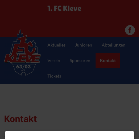
1. FC Kleve
Aktuelles
Junioren
Abteilungen
Verein
Sponsoren
Kontakt
Tickets
Kontakt