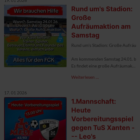
19. 01 2026
Rund um's Stadion:
Große
Aufräumaktion am
Samstag
Rund um's Stadion: Große Aufräu
Am kommenden Samstag 24.01. brau
Es findet eine große Aufräumaktion
Bitte sprecht Eure Spieler (ab U-1
Weiterlesen …
Arbeitshandschuhe mitbringen und l
Für Euch--Für uns--Für Kleve.
17. 01 2026
1.Mannschaft:
#1FCKleve #aufgehtskleve #Geme
Heute
Vorbereitungsspiel
gegen TuS Xanten -
-- Leo's