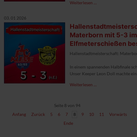
Weiterlesen …
03. 01 2026
Hallenstadtmeistersc
Materborn mit 5-3 i
Elfmeterschießen be
Hallenstadtmeisterschaft: Materbor
Unser Keeper Leon Doll machte ein 
Um 17.00 Uhr steigt dann das Final
Weiterlesen …
#1FCKleve #materbornbesiegt #fin
Seite 8 von 94
Anfang
Zurück
5
6
7
8
9
10
11
Vorwärts
Ende