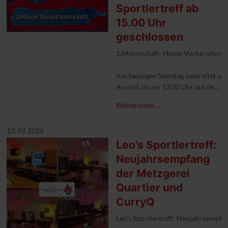
Sportlertreff ab
15.00 Uhr
geschlossen
1.Mannschaft: Heute Vorbereitungss
Am heutigen Samstag bestreitet uns
Anstoß ist um 13.00 Uhr auf dem u
Leo's Sportlertreff hat bereits ab 
Weiterlesen …
Aus organisatorischen Gründen (ges
13. 01 2026
#1FCKleve #1fcklevejugend🔵🔴 #V
Leo's Sportlertreff:
Neujahrsempfang
der Metzgerei
Quartier und
CurryQ
Leo's Sportlertreff: Neujahrsempf